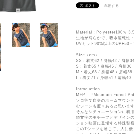
通報する
Material：Polyester100％ 3.
生地が滑らかで、吸水速乾性
UVカット90%以上のUPF50
Size（cm）
SS：着丈62 / 身幅42 / 肩幅3
S：着丈65 / 身幅45 / 肩幅36
M：着丈68 / 身幅48 / 肩幅38
L：着丈71 / 身幅51 / 肩幅40
Introduction
MFP…『Mountain Forest
ソロ等で自身のホームマウン
むシーンも度々あると思いま
そんなシチュエーションに着
頭文字のモチーフとデザイン
ション映画に登場する特殊警
このTシャツを通じて、人に優