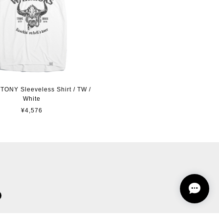
ONY Sleeveless Shirt / TW /
White
¥4,576