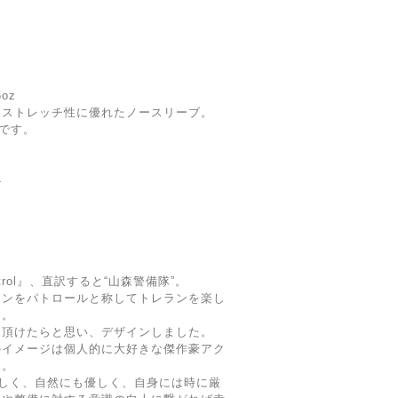
5oz
・ストレッチ性に優れたノースリーブ。
＋です。
4
 Patrol』、直訳すると“山森警備隊”。
テンをパトロールと称してトレランを楽し
す。
用頂けたらと思い、デザインしました。
のイメージは個人的に大好きな傑作豪アク
察。
しく、自然にも優しく、自身には時に厳