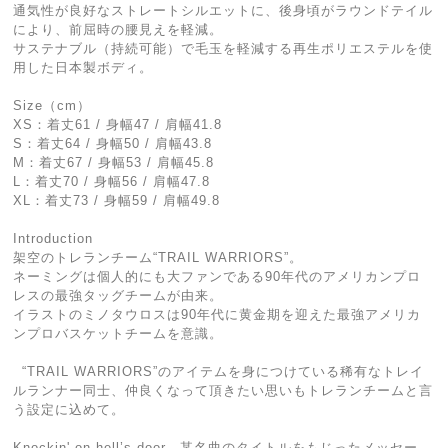
通気性が良好なストレートシルエットに、後身頃がラウンドテイル
により、前屈時の腰見えを軽減。
サステナブル（持続可能）で毛玉を軽減する再生ポリエステルを使
用した日本製ボディ。
Size（cm）
XS：着丈61 / 身幅47 / 肩幅41.8
S：着丈64 / 身幅50 / 肩幅43.8
M：着丈67 / 身幅53 / 肩幅45.8
L：着丈70 / 身幅56 / 肩幅47.8
XL：着丈73 / 身幅59 / 肩幅49.8
Introduction
架空のトレランチーム“TRAIL WARRIORS”。
ネーミングは個人的にも大ファンである90年代のアメリカンプロ
レスの最強タッグチームが由来。
イラストのミノタウロスは90年代に黄金期を迎えた最強アメリカ
ンプロバスケットチームを意識。
“TRAIL WARRIORS”のアイテムを身につけている稀有なトレイ
ルランナー同士、仲良くなって頂きたい思いもトレランチームと言
う設定に込めて。
Knockin' on hell’s door…某名曲のタイトルをもじったメッセー