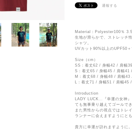
通報する
Material：Polyester100％ 3.
生地が滑らかで、ストレッチ性
シャツ。
UVカット90%以上のUPF50
Size（cm）
SS：着丈62 / 身幅42 / 肩幅39
S：着丈65 / 身幅45 / 肩幅41 
M：着丈68 / 身幅48 / 肩幅43 
L：着丈71 / 身幅51 / 肩幅45 
Introduction
LADY LUCK…『幸運の女
ても無事乗り越えてゴールで
また男性からの視点ではトレ
ランナーに会えますようにと
貴方に幸運が訪れますように