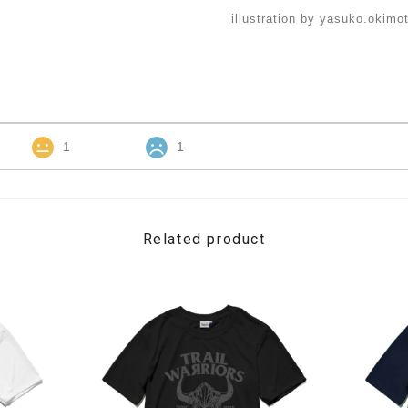
illustration by yasuko.okimo
1
1
Related product