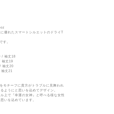
5oz
に優れたスマートシルエットのドライT
＋です。
 / 袖丈18
/ 袖丈19
/ 袖丈20
/ 袖丈21
神』をモチーフに貴方がトラブルに見舞われ
きるようにと思いを込めてデザイン。
イル上で『幸運の女神』と呼べる様な女性
も思いを込めています。
。